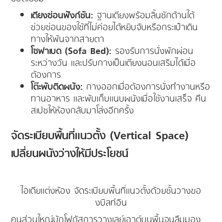
เตียงซ่อนฟังก์ชัน:
ฐานเตียงพร้อมลิ้นชักด้านใต้
ช่วยซ่อนของใช้ที่ไม่ค่อยได้หยิบจับหรือกระเป๋าเดิน
ทางให้พ้นจากสายตา
โซฟาเบด (Sofa Bed):
รองรับการนั่งพักผ่อน
ระหว่างวัน และปรับกางเป็นเตียงนอนเสริมได้เมื่อ
ต้องการ
โต๊ะพับติดผนัง:
กางออกเมื่อต้องการนั่งทำงานหรือ
ทานอาหาร และพับเก็บแนบผนังเมื่อใช้งานเสร็จ คืน
สเปซให้ห้องกลับมาโล่งอีกครั้ง
จัดระเบียบพื้นที่แนวตั้ง (Vertical Space)
เปลี่ยนผนังว่างให้มีประโยชน์
ไอเดียแต่งห้อง จัดระเบียบพื้นที่แนวตั้งด้วยชั้นวางขอ
งบิลท์อิน
คนส่วนใหญ่มักโฟกัสการวางเลย์เอาต์บนพื้นจนลืมมอง