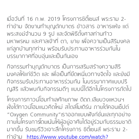
เมื่อวันที่ 16 ก.พ. 2019 โครงการซิตี้เซนส์ พระราม 2-
ท่าข้าม จัดงานทำบุญตักบาตร ข้าวสาร อาหารแห้ง แด่
พระสงฆ์จำนวน 9 รูป และจัดพิธีตั้งศาลท่านท้าว
มหาพรหม และศาลเจ้าที่ ตา, ยาย เพื่อความเป็นสิริมงคล
แก่ลูกบ้านทุกท่าน พร้อมรับประทานอาหารร่วมกันใน
บรรยากาศที่อบอุ่นและเป็นกันเอง
กิจกรรมทำบุญตักบาตร เป็นการเสริมสร้างความสิริ
มงคลให้แก่ชีวิต และ เพื่อเป็นที่ยึดเหนี่ยวทางจิตใจ และยังมี
กิจกรรมรับประทานอาหารร่วมกัน ในบรรยากาศแบบปริ
ญสิริ แล้วพบกับกิจกรรมดีๆ แบบนี้ได้อีกในโครงการถัดไป
โครงการทาวน์โฮมทำเลศักยภาพ ติดถ.เลียบวงแหวนฯ
ฝั่งใต้ทาวน์โฮมแนวคิดใหม่ สไตล์โมเดิร์น ภายใต้คอนเซ็ปต์
“Oxygen Community”เราออกแบบฟังก์ชั่นและทุกอย่าง
ภายในโครงการโดยเน้นให้ผู้อยู่อาศัยได้อยู่ร่วมกับธรรมชาติ
มากขึ้น รับชมรีวิวเจาะลึกโครงการ ซิตี้เซนส์ พระราม 2-
ท่าข้าม
https://www.youtube.com/watch?