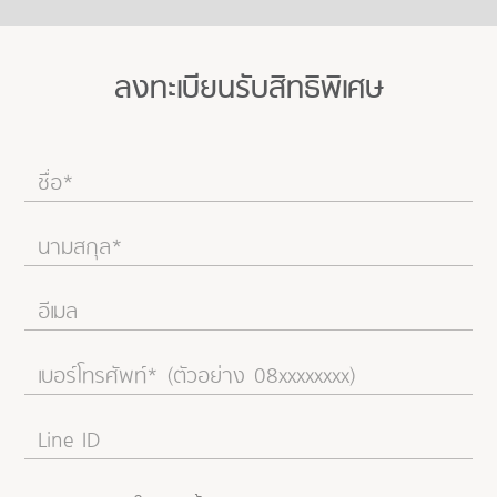
พรีเมียมทาวน์โฮม 4 ห้องนอน
ลงทะเบียนรับสิทธิพิเศษ
พิเศษ 2.49 ล้าน*
ส่วนกลางจัดเต็ม บรรยากาศ
ทะเลสาบ
*เงื่อนไขโปรโมชั่น >