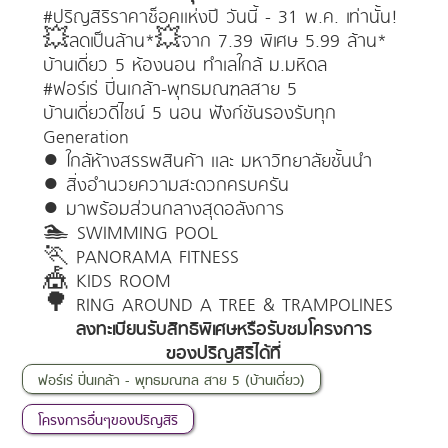
#ปริญสิริราคาช็อคแห่งปี วันนี้ - 31 พ.ค. เท่านั้น!
💥ลดเป็นล้าน*💥จาก 7.39 พิเศษ 5.99 ล้าน*
บ้านเดี่ยว 5 ห้องนอน ทำเลใกล้ ม.มหิดล
#ฟอร์เร่ ปิ่นเกล้า-พุทธมณฑลสาย 5
บ้านเดี่ยวดีไซน์ 5 นอน ฟังก์ชันรองรับทุก
Generation
● ใกล้ห้างสรรพสินค้า และ มหาวิทยาลัยชั้นนำ
● สิ่งอำนวยความสะดวกครบครัน
● มาพร้อมส่วนกลางสุดอลังการ
🏊 SWIMMING POOL
🏃 PANORAMA FITNESS
🎪 KIDS ROOM
🌳 RING AROUND A TREE & TRAMPOLINES
ลงทะเบียนรับสิทธิพิเศษหรือรับชมโครงการ
ของปริญสิริได้ที่
ฟอร์เร่ ปิ่นเกล้า - พุทธมณฑล สาย 5 (บ้านเดี่ยว)
โครงการอื่นๆของปริญสิริ