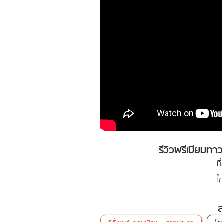
รีวิวพรีเมียม
ท
ใ
ล
ซิตี้เซนส์ ดอนเมือง - สรงประภา
โค