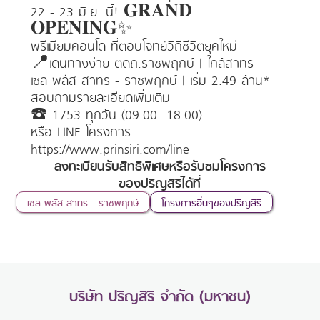
22 - 23 มิ.ย. นี้! 𝐆𝐑𝐀𝐍𝐃
𝐎𝐏𝐄𝐍𝐈𝐍𝐆✨
พรีเมียมคอนโด ที่ตอบโจทย์วิถีชีวิตยุคใหม่
📍เดินทางง่าย ติดถ.ราชพฤกษ์ | ใกล้สาทร
เซล พลัส สาทร - ราชพฤกษ์ | เริ่ม 2.49 ล้าน*
สอบถามรายละเอียดเพิ่มเติม
☎️ 1753 ทุกวัน (09.00 -18.00)
หรือ LINE โครงการ
https://www.prinsiri.com/line
ลงทะเบียนรับสิทธิพิเศษหรือรับชมโครงการ
ของปริญสิริได้ที่
เซล พลัส สาทร - ราชพฤกษ์
โครงการอื่นๆของปริญสิริ
บริษัท ปริญสิริ จำกัด (มหาชน)