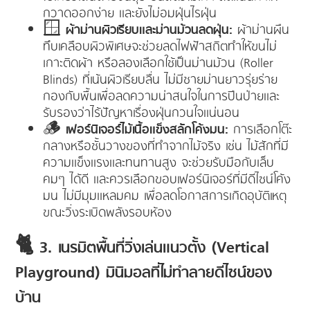
กวาดออกง่าย และยังไม่อมฝุ่นไรฝุ่น
🪟
ผ้าม่านผิวเรียบและม่านม้วนลดฝุ่น:
ผ้าม่านผืน
ทึบเคลือบผิวพิเศษจะช่วยลดไฟฟ้าสถิตทำให้ขนไม่
เกาะติดผ้า หรือลองเลือกใช้เป็นม่านม้วน (Roller
Blinds) ที่เน้นผิวเรียบลื่น ไม่มีชายม่านยาวรุ่ยร่าย
กองกับพื้นเพื่อลดความน่าสนใจในการปีนป่ายและ
รับรองว่าไร้ปัญหาเรื่องฝุ่นกวนใจแน่นอน
🪵
เฟอร์นิเจอร์ไม้เนื้อแข็งสลักโค้งมน:
การเลือกโต๊ะ
กลางหรือชั้นวางของที่ทำจากไม้จริง เช่น ไม้สักที่มี
ความแข็งแรงและทนทานสูง จะช่วยรับมือกับเล็บ
คมๆ ได้ดี และควรเลือกขอบเฟอร์นิเจอร์ที่มีดีไซน์โค้ง
มน ไม่มีมุมแหลมคม เพื่อลดโอกาสการเกิดอุบัติเหตุ
ขณะวิ่งระเบิดพลังรอบห้อง
🐈 3. เนรมิตพื้นที่วิ่งเล่นแนวตั้ง (Vertical
Playground) มินิมอลที่ไม่ทำลายดีไซน์ของ
บ้าน