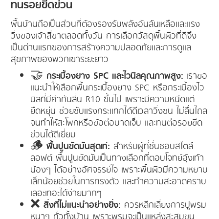
ทนรอยขีดข่วน
พื้นบ้านถือเป็นส่วนที่ต้องรองรับพลังอันล้นเหลือและแรง
วิ่งของเจ้าสี่ขาตลอดทั้งวัน การเลือกวัสดุพื้นผิวที่ดีจึง
เป็นด่านแรกของการสร้างความปลอดภัยและการดูแล
สุขภาพของพวกเขาระยะยาว
🤝
กระเบื้องยาง SPC และไวนิลคุณภาพสูง:
เราขอ
แนะนำให้เลือกพื้นกระเบื้องยาง SPC หรือกระเบื้องไว
นิลที่มีค่ากันลื่น R10 ขึ้นไป เพราะมีความหนืดแต่
ยืดหยุ่น ช่วยซับแรงกระแทกได้ดีเวลาวิ่งซน ไม่ลื่นไถล
จนทำให้สะโพกหรือข้อต่อบาดเจ็บ และทนต่อรอยขีด
ข่วนได้ดีเยี่ยม
🪵
พื้นปูนขัดมันสุดเท่:
สำหรับผู้ที่ชื่นชอบสไตล์
ลอฟต์ พื้นปูนขัดมันเป็นทางเลือกที่ตอบโจทย์อุ้งเท้า
น้องๆ ได้อย่างอัศจรรย์ใจ เพราะพื้นผิวมีความหยาบ
เล็กน้อยช่วยในการทรงตัว และทำความสะอาดคราบ
เลอะเทอะได้ง่ายมากๆ
❌
สิ่งที่ไม่แนะนำอย่างยิ่ง:
ควรหลีกเลี่ยงการปูพรม
หนาๆ ทั่วทั้งบ้าน เพราะพรมจะเป็นแหล่งสะสมขน