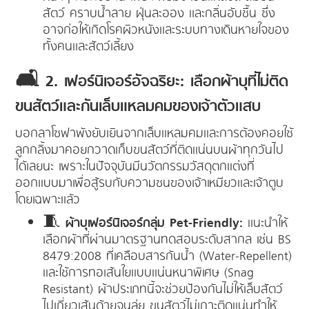
สัตว์ คราบน้ำลาย ฝุ่นละออง และกลิ่นอับชื้น ซึ่ง
อาจก่อให้เกิดโรคผิวหนังและระบบทางเดินหายใจของ
ทั้งคนและสัตว์เลี้ยง
🛋️ 2. เฟอร์นิเจอร์อัจฉริยะ: เลือกผ้าบุที่ไม่ติด
ขนสัตว์และกันเล็บแหลมคมของเจ้าตัวแสบ
บอกลาโซฟาพังยับเยินจากเล็บแหลมคมและการต้องคอยใช้
ลูกกลิ้งมาคอยกวาดเก็บขนสัตว์ที่ติดแน่นบนผ้าทุกวันไป
ได้เลยนะ เพราะในปัจจุบันมีนวัตกรรมวัสดุตกแต่งที่
ออกแบบมาเพื่อสู้รบกับความซนของเจ้าเหมียวและเจ้าตูบ
โดยเฉพาะแล้ว
🧵
ผ้าบุเฟอร์นิเจอร์กลุ่ม Pet-Friendly:
แนะนำให้
เลือกผ้าที่ผ่านมาตรฐานทดสอบระดับสากล เช่น BS
8479:2008 ที่เคลือบสารกันน้ำ (Water-Repellent)
และใช้การทอเส้นใยแบบแน่นหนาพิเศษ (Snag
Resistant) ผ้าประเภทนี้จะช่วยป้องกันไม่ให้เล็บสัตว์
ไปเกี่ยวเส้นด้ายจนลุ่ย ขนสัตว์ไม่เกาะติดแน่นทำให้