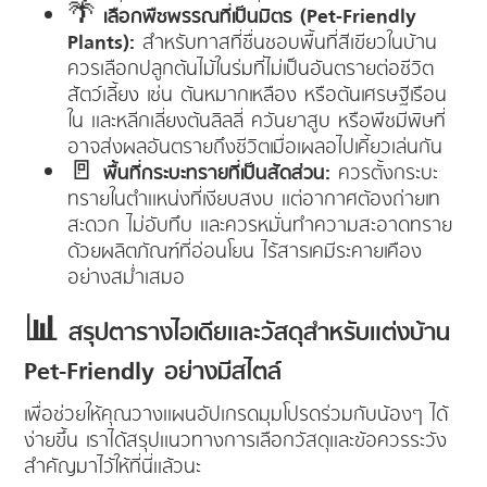
🌴
เลือกพืชพรรณที่เป็นมิตร (Pet-Friendly
Plants):
สำหรับทาสที่ชื่นชอบพื้นที่สีเขียวในบ้าน
ควรเลือกปลูกต้นไม้ในร่มที่ไม่เป็นอันตรายต่อชีวิต
สัตว์เลี้ยง เช่น ต้นหมากเหลือง หรือต้นเศรษฐีเรือน
ใน และหลีกเลี่ยงต้นลิลลี่ ควันยาสูบ หรือพืชมีพิษที่
อาจส่งผลอันตรายถึงชีวิตเมื่อเผลอไปเคี้ยวเล่นกัน
🚪
พื้นที่กระบะทรายที่เป็นสัดส่วน:
ควรตั้งกระบะ
ทรายในตำแหน่งที่เงียบสงบ แต่อากาศต้องถ่ายเท
สะดวก ไม่อับทึบ และควรหมั่นทำความสะอาดทราย
ด้วยผลิตภัณฑ์ที่อ่อนโยน ไร้สารเคมีระคายเคือง
อย่างสม่ำเสมอ
📊 สรุปตารางไอเดียและวัสดุสำหรับแต่งบ้าน
Pet-Friendly อย่างมีสไตล์
เพื่อช่วยให้คุณวางแผนอัปเกรดมุมโปรดร่วมกับน้องๆ ได้
ง่ายขึ้น เราได้สรุปแนวทางการเลือกวัสดุและข้อควรระวัง
สำคัญมาไว้ให้ที่นี่แล้วนะ