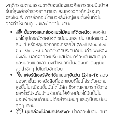
พฤติกรรมตามธรรมชาติของน้องแมวคือการชอบปีนป่าย
ขึ้นที่สูงเพื่อสำรวจอาณาเขตและมองวิวทิวทัศน์รอบๆ
จริงไหมล่ะ การซื้อคอนโดแมวหลังใหญ่แบบตั้งพื้นทั่วไป
อาจทำให้บ้านดูแน่นและขัดตาไปนิดนะ
🪵
ชั้นวางและกล่องแมวไม้สนแท้ติดผนัง:
ลองหัน
มาใช้อุปกรณ์ติดผนังดีไซน์มินิมอล เช่น บันไดแมวไม้
สนแท้ หรือหลุมอวกาศอะคริลิคใส (Wall-Mounted
Cat Shelves) มาติดตั้งสลับระดับกันบนกำแพงห้อง
นั่งเล่น นอกจากจะเปรียบเสมือนเครื่องเล่นแสนสนุก
ของน้องแมวแล้ว ยังทำหน้าที่เป็นของตกแต่งผนัง
สุดล้ำชิคๆ ไปในตัวอีกด้วย
🪜
เฟอร์นิเจอร์ฟังก์ชันแบบทูอินวัน (2-in-1):
ลอง
มองหาชั้นวางหนังสือที่ออกแบบดีไซน์ไล่ระดับความ
สูงขึ้นไปเหมือนขั้นบันไดไม้สัก ซึ่งคุณสามารถใช้วาง
ของโชว์ประดับบ้านร่วมกับให้เจ้าเหมียวใช้ปีนขึ้นไป
นอนพักผ่อนด้านบนได้อย่างเนียนๆ และดูเป็นระเบียบ
สุดๆ เลยนะ
📦
มุมกล่องไม้อเนกประสงค์:
นำกล่องไม้สนแท้มา