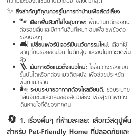
ความเป๊ะของดีไซน์บ้านไว้ได้อย่างลงตัวที่สุด
✨
สิ่งสำคัญที่คุณควรรู้ในการทำบ้านเพื่อสัตว์เลี้ยง
🐾
เลือกพื้นผิวที่ใส่ใจสุขภาพ:
พื้นบ้านที่ดีต้องทน
ต่อรอยเล็บและมีค่ากันลื่นที่เหมาะสมเพื่อเซฟข้อต่อ
ของน้องๆ
🛋️
เปลี่ยนเฟอร์นิเจอร์เป็นนวัตกรรมใหม่:
เลือกใช้
ผ้าบุที่กันรอยขีดข่วน ไม่ดักฝุ่น และขนไม่เกาะติดพื้น
ผิว
🪜
เน้นทางวิ่งแนวตั้งแนวใหม่:
ใช้ชั้นวางของแบบ
ขั้นบันไดหรือกล่องแมวติดผนัง เพื่อช่วยประหยัด
พื้นที่แนวราบ
🌬️
ระบบระบายอากาศต้องไหลเวียนดี:
ช่วยระบาย
กลิ่นอับชื้นและกลิ่นของสัตว์เลี้ยง เพื่อสุขภาพทาง
เดินหายใจที่ดีของทุกคน
🔄 1. เรื่องพื้นๆ ที่ห้ามละเลย: เลือกวัสดุปูพื้น
สำหรับ Pet-Friendly Home ที่ปลอดภัยและ