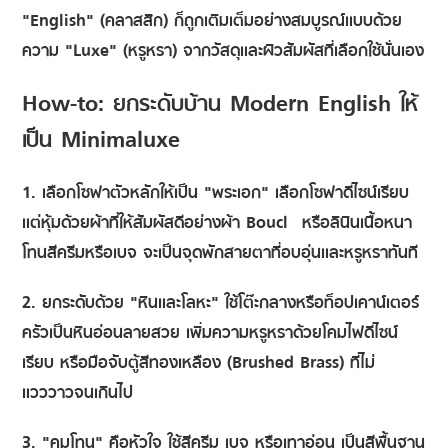
"English" (คลาสสิก) ก็ถูกเติมเต็มอย่างสมบูรณ์แบบด้วย
ความ "Luxe" (หรูหรา) จากวัสดุและผิวสัมผัสที่เลือกใช้นั่นเอง
How-to: ยกระดับบ้าน Modern English ให้
เป็น Minimaluxe
1. เลือกโซฟาตัวหลักให้เป็น "พระเอก"
เลือกโซฟาดีไซน์เรียบ
แต่หุ้มด้วยผ้าที่ให้สัมผัสดีอย่างผ้า Bouclé หรือลินินเนื้อหนา
โทนสีครีมหรือเบจ จะเป็นจุดพักสายตาที่อบอุ่นและหรูหราทันที
2. ยกระดับด้วย "หินและโลหะ"
ใช้โต๊ะกลางหรือท็อปเคาน์เตอร์
ครัวเป็นหินอ่อนลายสวย เพิ่มความหรูหราด้วยโคมไฟดีไซน์
เรียบ หรือมือจับตู้สีทองเหลือง (Brushed Brass) ที่ไม่
แวววาวจนเกินไป
3. "คุมโทน" คือหัวใจ
ใช้สีครีม เบจ หรือเทาอ่อน เป็นสีพื้นฐาน