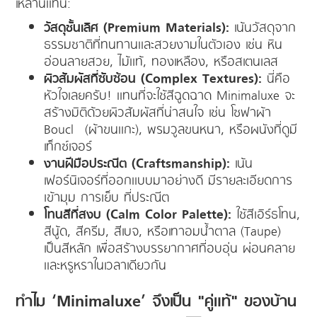
เหล่านี้แทน:
วัสดุชั้นเลิศ (Premium Materials):
เน้นวัสดุจาก
ธรรมชาติที่ทนทานและสวยงามในตัวเอง เช่น หิน
อ่อนลายสวย, ไม้แท้, ทองเหลือง, หรือสเตนเลส
ผิวสัมผัสที่ซับซ้อน (Complex Textures):
นี่คือ
หัวใจเลยครับ! แทนที่จะใช้สีฉูดฉาด Minimaluxe จะ
สร้างมิติด้วยผิวสัมผัสที่น่าสนใจ เช่น โซฟาผ้า
Bouclé (ผ้าขนแกะ), พรมวูลขนหนา, หรือผนังที่ดูมี
เท็กซ์เจอร์
งานฝีมือประณีต (Craftsmanship):
เน้น
เฟอร์นิเจอร์ที่ออกแบบมาอย่างดี มีรายละเอียดการ
เข้ามุม การเย็บ ที่ประณีต
โทนสีที่สงบ (Calm Color Palette):
ใช้สีเอิร์ธโทน,
สีนู้ด, สีครีม, สีเบจ, หรือเทาอมน้ำตาล (Taupe)
เป็นสีหลัก เพื่อสร้างบรรยากาศที่อบอุ่น ผ่อนคลาย
และหรูหราในเวลาเดียวกัน
ทำไม ‘Minimaluxe’ จึงเป็น "คู่แท้" ของบ้าน