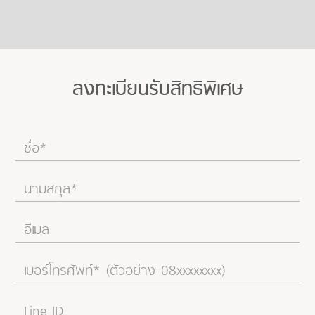
ลงทะเบียนรับสิทธิพิเศษ
แปลงสวย หลุดโอน!
พิเศษ 6.99 ล้าน*
ติด ถ.ราชพฤกษ์&โรบินสัน*
*เงื่อนไขโปรโมชั่น >