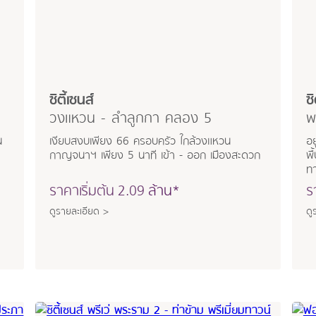
ซิตี้เซนส์
ซ
วงแหวน - ลำลูกกา คลอง 5
พ
น
เงียบสงบเพียง 66 ครอบครัว ใกล้วงแหวน
อย
กาญจนาฯ เพียง 5 นาที เข้า - ออก เมืองสะดวก
พื
ทา
ราคาเริ่มต้น
2.09
ล้าน*
ร
ดูรายละเอียด >
ดู