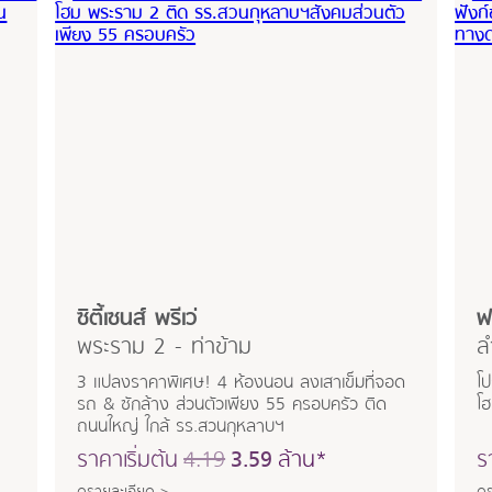
ซิตี้เซนส์ พรีเว่
ฟ
พระราม 2 - ท่าข้าม
ล
3 แปลงราคาพิเศษ! 4 ห้องนอน ลงเสาเข็มที่จอด
โ
รถ & ซักล้าง ส่วนตัวเพียง 55 ครอบครัว ติด
โ
ถนนใหญ่ ใกล้ รร.สวนกุหลาบฯ
ราคาเริ่มต้น
4.19
3.59
ล้าน*
ร
ดูรายละเอียด >
ดู