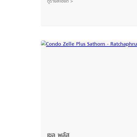
ดูรายละเอียด >
เซล พลัส