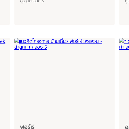
ดูรายละเอียด >
ดู
ฟอร์เร่
อ